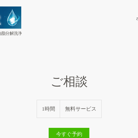
油脂分解洗浄
ご相談
無
料
1時間
1
無料サービス
サ
ー
時
ビ
ス
今すぐ予約